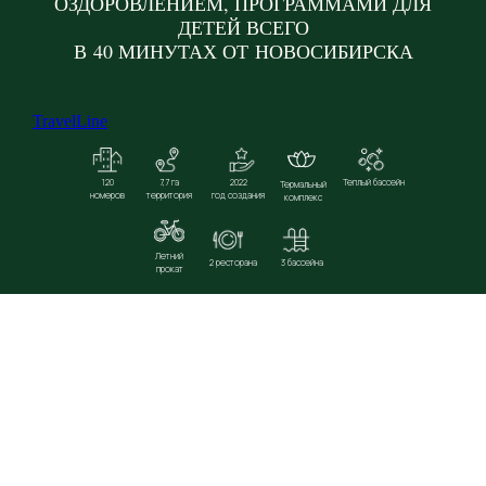
ОЗДОРОВЛЕНИЕМ, ПРОГРАММАМИ ДЛЯ
ДЕТЕЙ ВСЕГО
В 40 МИНУТАХ ОТ НОВОСИБИРСКА
TravelLine
120
7,7 га
2022
Теплый бассейн
Термальный
номеров
территория
год создания
комплекс
Летний
2 ресторана
3 бассейна
прокат