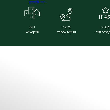
TravelLine
120
7,7 га
202
номеров
территория
год созд
НЕДЕЛЯ ЗВЕЗДОПАДА | НЕДЕЛЯ РОССИЙС
ФЛАГА | НЕДЕЛЯ "ДО КАНИКУЛ 274 ДНЯ"
ТЕМАТИЧЕСКИЕ 