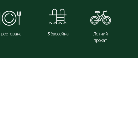
 ресторана
3 бассейна
Летний
прокат