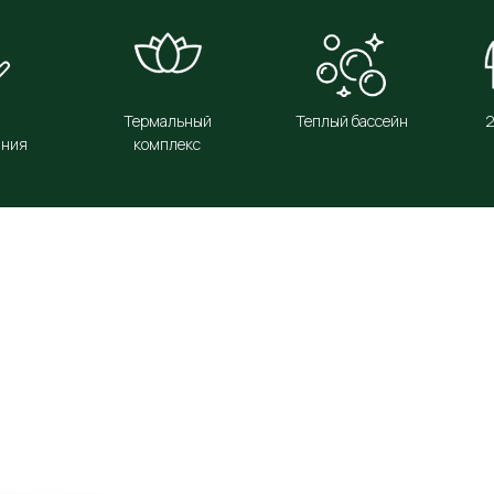
2
Термальный
Теплый бассейн
2
ания
комплекс
КОГО
СОБЫТИЯ -