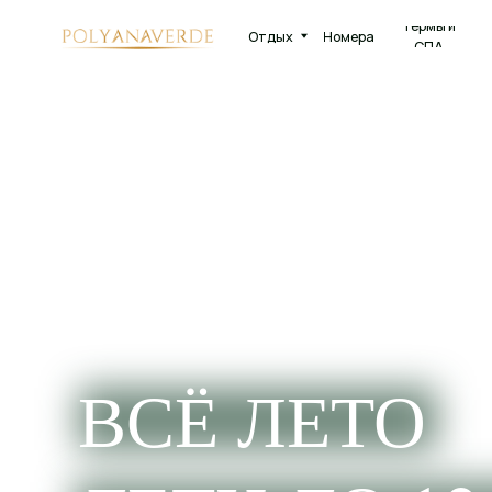
Термы и
Отдых
Номера
Рестора
СПА
ВСЁ ЛЕТО
ДЕТИ ДО 12 