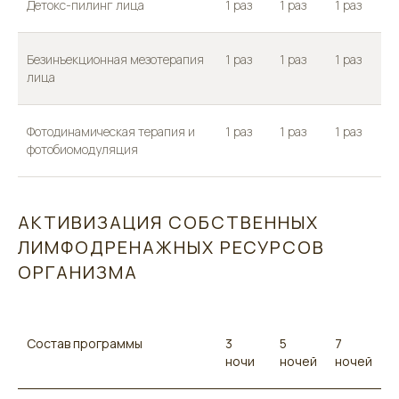
Детокс-пилинг лица
1 раз
1 раз
1 раз
Безинъекционная мезотерапия
1 раз
1 раз
1 раз
лица
Фотодинамическая терапия и
1 раз
1 раз
1 раз
фотобиомодуляция
АКТИВИЗАЦИЯ СОБСТВЕННЫХ
ЛИМФОДРЕНАЖНЫХ РЕСУРСОВ
ОРГАНИЗМА
Состав программы
3
5
7
ночи
ночей
ночей