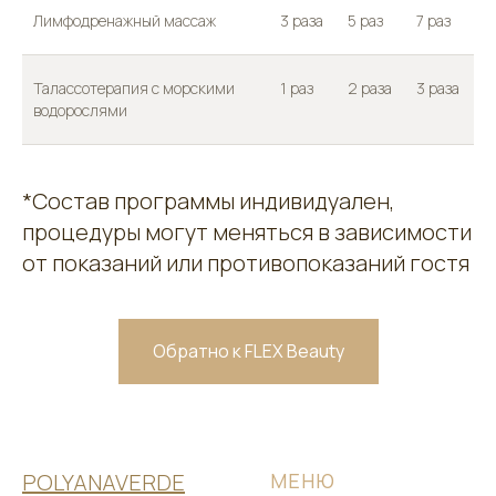
Лимфодренажный массаж
3 раза
5 раз
7 раз
Талассотерапия с морскими
1 раз
2 раза
3 раза
водорослями
*Состав программы индивидуален,
процедуры могут меняться в зависимости
от показаний или противопоказаний гостя
Обратно к FLEX Beauty
POLYANAVERDE
МЕНЮ