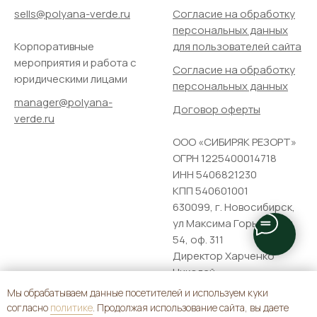
sells@polyana-verde.ru
Согласие на обработку
персональных данных
Корпоративные
для пользователей сайта
мероприятия и работа с
Согласие на обработку
юридическими лицами
персональных данных
manager@polyana-
Договор оферты
verde.ru
ООО «СИБИРЯК РЕЗОРТ»
ОГРН 1225400014718
ИНН 5406821230
КПП 540601001
630099, г. Новосибирск,
ул Максима Горького, д.
54, оф. 311
Директор Харченко
Николай
Константинович,
Мы обрабатываем данные посетителей и используем куки
действующий на
согласно
политике
. Продолжая использование сайта, вы даете