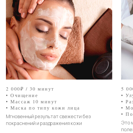
2 000₽ / 30 минут
5 00
• Очищение
• У
• Массаж 10 минут
• Р
• Маска по типу кожи лица
• М
• П
Мгновенный результат свежести без
Это 
покраснений и раздражения кожи
поле