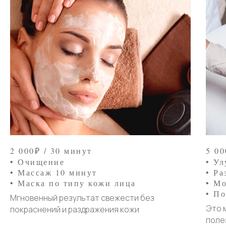
2 000₽ / 30 минут
5 00
• Очищение
• У
• Массаж 10 минут
• Р
• Маска по типу кожи лица
• М
• П
Мгновенный результат свежести без
Это 
покраснений и раздражения кожи
поле