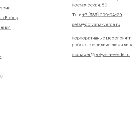
Космическая, 50
-зона
Тел:
+7 (383) 209-04-29
ан Бобёр
sells@polyana-verde.ru
ления
а
Корпоративные мероприяти
работа с юридическими лиц
manager@polyana-verde.ru
и
ты