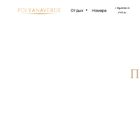
Термы и
Отдых
Номера
Рестора
СПА
П