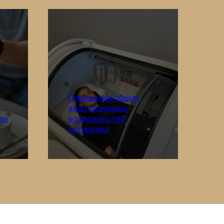
Повышение общих
адаптационных
ая
возможностей
Подробнее
организма