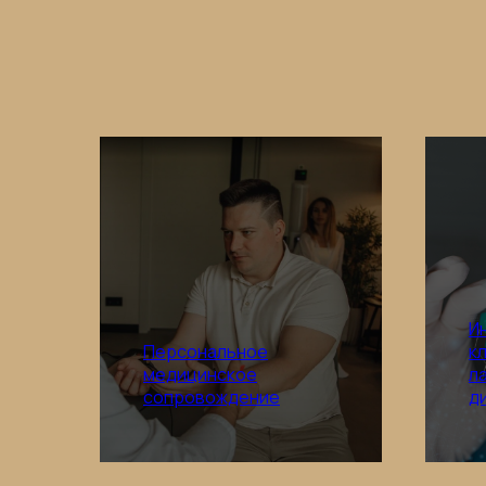
И
Персональное
к
медицинское
л
Подробнее
сопровождение
д