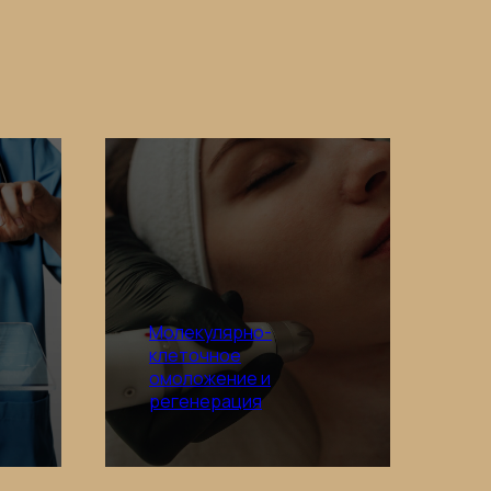
Молекулярно-
клеточное
омоложение и
Подробнее
регенерация