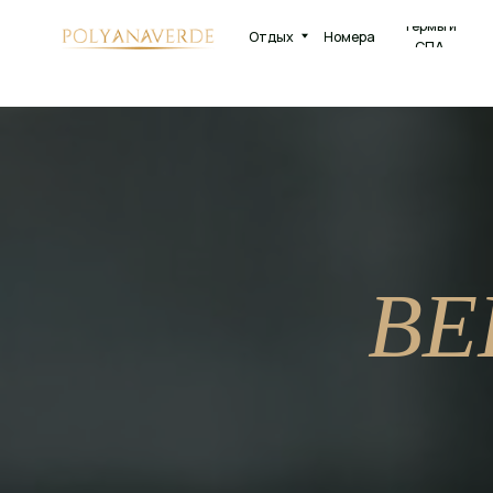
Термы и
Отдых
Номера
Рестора
СПА
ВЕ