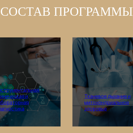
СОСТАВ ПРОГРАММЫ
нструментальная,
линическая и
Тканевое дыхание и
абораторная
митохондриальное
Подробнее
Подробнее
иагностика
здоровье