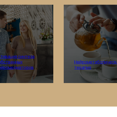
ктивация синтеза
обственных
Нейрометаболическ
Подробнее
Подробнее
ейромедиаторов
терапия