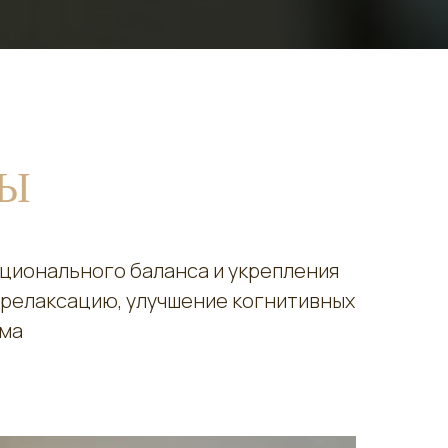
МЫ
оционального баланса и укрепления
а релаксацию, улучшение когнитивных
зма