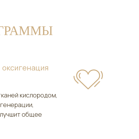
ОГРАММЫ
 оксигенация
тканей кислородом,
егенерации,
улучшит общее