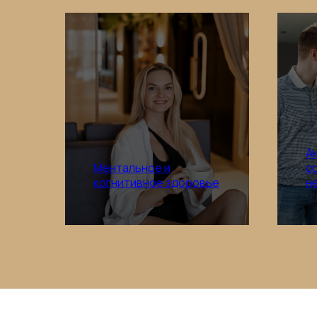
А
Ментальное и
с
Подробнее
когнитивное здоровье
н