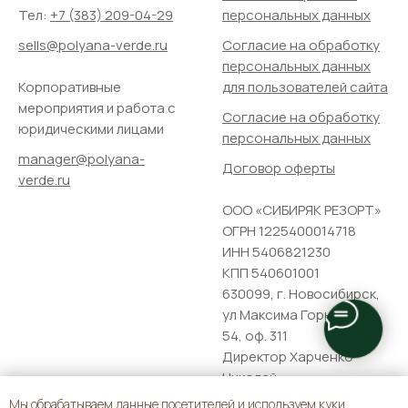
Тел:
+7 (383) 209-04-29
персональных данных
sells@polyana-verde.ru
Согласие на обработку
персональных данных
Корпоративные
для пользователей сайта
мероприятия и работа с
Согласие на обработку
юридическими лицами
персональных данных
manager@polyana-
Договор оферты
verde.ru
ООО «СИБИРЯК РЕЗОРТ»
ОГРН 1225400014718
ИНН 5406821230
КПП 540601001
630099, г. Новосибирск,
ул Максима Горького, д.
54, оф. 311
Директор Харченко
Николай
Константинович,
Мы обрабатываем данные посетителей и используем куки