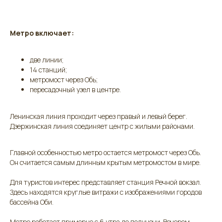
Метро включает:
две линии;
14 станций;
метромост через Обь;
пересадочный узел в центре.
Ленинская линия проходит через правый и левый берег.
Дзержинская линия соединяет центр с жилыми районами.
Главной особенностью метро остается метромост через Обь.
Он считается самым длинным крытым метромостом в мире.
Для туристов интерес представляет станция Речной вокзал.
Здесь находятся круглые витражи с изображениями городов
бассейна Оби.
Метро работает примерно с 6 утра до полуночи. Вечером