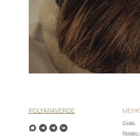
POLYANAVERDE
МЕН
О нас
Релакс