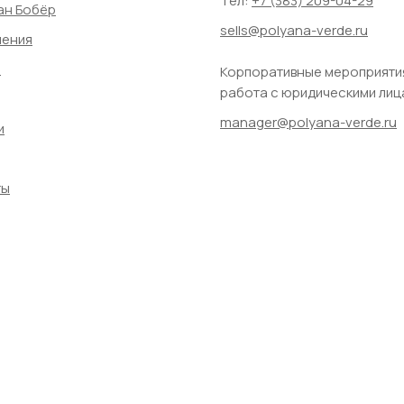
Тел:
+7 (383) 209-04-29
ан Бобёр
sells@polyana-verde.ru
ления
а
Корпоративные мероприяти
работа с юридическими лиц
manager@polyana-verde.ru
и
ты