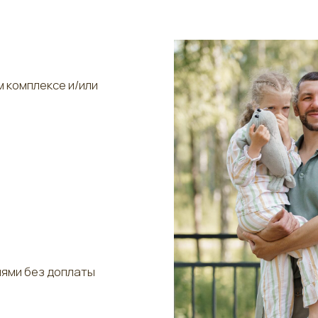
мплексе и/или
и без доплаты
и от 2 ночей